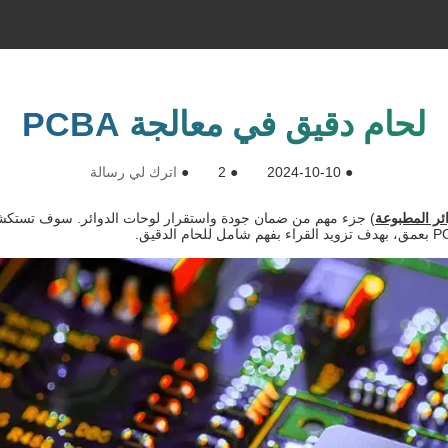
لحام دقيق في معالجة PCBA
●
2024-10-10
●
2
●
اترك لي رسالة
ئر المطبوعة
) جزء مهم من ضمان جودة واستقرار لوحات الدوائر. سوف تستكشف ه