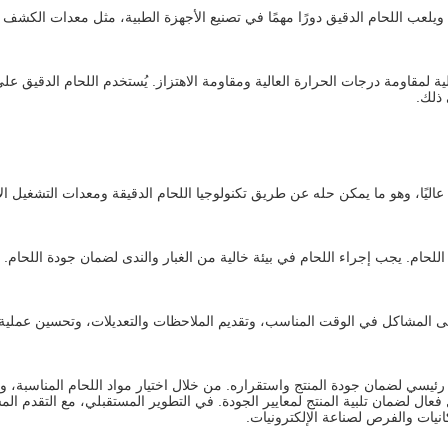
، ويلعب اللحام الدقيق دورًا مهمًا في تصنيع الأجهزة الطبية، مثل معدات الكشف 
لية لمقاومة درجات الحرارة العالية ومقاومة الاهتزاز. يُستخدم اللحام الدقيق 
 ذلك.
ًا عاليًا، وهو ما يمكن حله عن طريق تكنولوجيا اللحام الدقيقة ومعدات التشغيل ال
اللحام. يجب إجراء اللحام في بيئة خالية من الغبار والندى لضمان جودة اللحام.
لى المشاكل في الوقت المناسب، وتقديم الملاحظات والتعديلات، وتحسين عملية
يق في معالجة PCBA بمثابة رابط رئيسي لضمان جودة المنتج واستقراره. من خلال اختيار مواد اللحام
ال لضمان تلبية المنتج لمعايير الجودة. في التطوير المستقبلي، مع التقدم الم
انيات والفرص لصناعة الإلكترونيات.