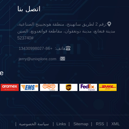
اتصل بنا
:رقم 2 لطريق سانهينج، منطقة هونجيينج الصناعية،
مدينة فنغانغ، مدينة دونغقوان، مقاطعة قوانغدونغ، الصين
#523740
هاتف:
+86-13430998027
:
jerry@unixplore.com
ce
|
|
|
|
|
XML
RSS
Sitemap
Links
سياسة الخصوصية