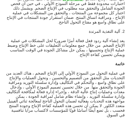
اختبارات محدودة فقط في مرحلة النموذج الأولي ، في حين أن فحص
الجودة الشامل والتحقق منه مطلوب في الإنتاج الضخم. ويشمل ذلك
اختبار كل مجموعة من المنتجات ، والتحقق من المشكلات في عملية
الإنتاج ، ومراقبة اتساق المنتج. ضمان استقرار جودة المنتجات في الإنتاج
على نطاق واسع هو مفتاح التحول الناجح.
2. آلية التغذية المرتدة
يعد إنشاء آلية ردود فعل فعالة أمرًا ضروريًا لحل المشكلات في عملية
الإنتاج الضخم. من خلال جمع معلومات التعليقات على خط الإنتاج وضبط
عملية الإنتاج وتحسينها ، يمكن حل مشاكل الجودة في الوقت المناسب
ويمكن تحسين كفاءة الإنتاج.
خاتمة
في عملية التحول من النموذج الأولي إلى الإنتاج الضخم ، هناك العديد من
التحديات مثل التحقق من التصميم والتحسين ، وتحول العمليات والإنتاج
على نطاق واسع ، والتحكم في التكاليف وإدارة سلسلة التوريد ومراقبة
الجودة والتحقق منها. من خلال تحسين تصميم النموذج الأولي ، وإدخال
معدات وعمليات إنتاج عالية الدقة ، وإجراء إدارة فعالة لمكافحة التكاليف
وإدارة سلسلة التوريد ، وإنشاء نظام شامل لمراقبة الجودة ، يمكن
مواجهة هذه التحديات بفعالية لضمان التحول الناجح لمعالجة ثنائي الفينيل
متعدد الكلور. لا يمكن أن تحسن هذه العملية كفاءة الإنتاج وجودة المنتج
فحسب ، بل تضع أيضًا أساسًا قويًا للمؤسسات لاكتساب مزايا تنافسية
في السوق.