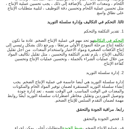
اللحام ، ومعدات الاختبار. بالإضافة إلى ذلك ، يجب تحسين عملية الإنتاج ،
مثل تحسين عملية اللحام وتحسين دقة التوظيف ، لتلبية متطلبات الإنتاج
على نطاق واسع.
ثالثا. التحكم في التكاليف وإدارة سلسلة التوريد
1. تقدير التكلفة والتحكم
التحكم في التكاليف
هو تحد مهم في عملية الإنتاج الضخم. عادة ما تكون
تكلفة إنتاج مرحلة النموذج الأولي مرتفعًا ، ويرجع ذلك بشكل رئيسي إلى
إنتاج الدُفعات الصغيرة ومواد الاختبار واستخدام المعدات. من أجل تقليل
تكاليف الإنتاج ، يلزم تقدير التكلفة والتحسين ، مثل تقليل تكاليف المواد
من خلال عمليات الشراء بالجملة ، وتحسين عمليات الإنتاج وتحسين
كفاءة الإنتاج.
2. إدارة سلسلة التوريد
إدارة سلسلة التوريد هي أيضا حاسمة في عملية الإنتاج الضخم. يجب
إنشاء سلسلة التوريد المستقرة لضمان توفير المواد الخام والمكونات
والمعدات في الوقت المناسب. في الوقت نفسه ، تعد إدارة جودة
وتوصيل الموردين وتقليل مخاطر اضطرابات سلسلة التوريد أيضًا روابط
مهمة لضمان التقدم السلس للإنتاج الضخم.
رابعا. مراقبة الجودة والتحقق
1. فحص الجودة والتحقق
في عملية الإنتاج الضخم ،
ضبط الجودة
المتطلبات أعلى. يمكن إجراء