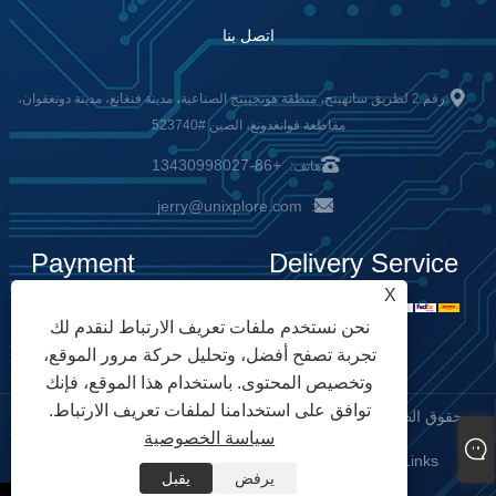
اتصل بنا
:رقم 2 لطريق سانهينج، منطقة هونجيينج الصناعية، مدينة فنغانغ، مدينة دونغقوان،
مقاطعة قوانغدونغ، الصين #523740
+86-13430998027
هاتف:
jerry@unixplore.com
:
Payment
Delivery Service
X
Options
نحن نستخدم ملفات تعريف الارتباط لنقدم لك
تجربة تصفح أفضل، وتحليل حركة مرور الموقع،
وتخصيص المحتوى. باستخدام هذا الموقع، فإنك
توافق على استخدامنا لملفات تعريف الارتباط.
حقوق الطبع والنشر © 2023 Unixplore Electronics Co., Ltd. جميع
سياسة الخصوصية
الحقوق محفوظة
Links
Sitemap
RSS
XML
سياسة الخصوصية
|
|
|
|
|
يرفض
يقبل