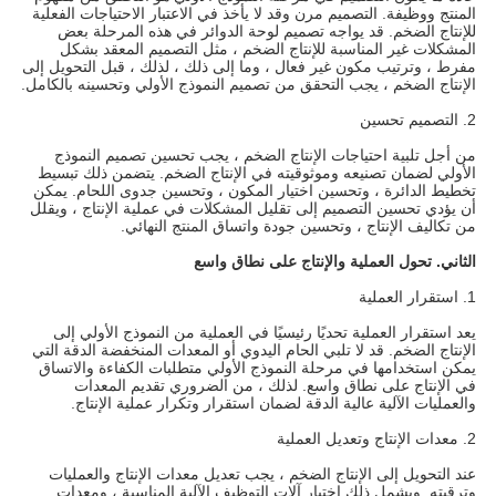
المنتج ووظيفة. التصميم مرن وقد لا يأخذ في الاعتبار الاحتياجات الفعلية
للإنتاج الضخم. قد يواجه تصميم لوحة الدوائر في هذه المرحلة بعض
المشكلات غير المناسبة للإنتاج الضخم ، مثل التصميم المعقد بشكل
مفرط ، وترتيب مكون غير فعال ، وما إلى ذلك ، لذلك ، قبل التحويل إلى
الإنتاج الضخم ، يجب التحقق من تصميم النموذج الأولي وتحسينه بالكامل.
2. التصميم تحسين
من أجل تلبية احتياجات الإنتاج الضخم ، يجب تحسين تصميم النموذج
الأولي لضمان تصنيعه وموثوقيته في الإنتاج الضخم. يتضمن ذلك تبسيط
تخطيط الدائرة ، وتحسين اختيار المكون ، وتحسين جدوى اللحام. يمكن
أن يؤدي تحسين التصميم إلى تقليل المشكلات في عملية الإنتاج ، ويقلل
من تكاليف الإنتاج ، وتحسين جودة واتساق المنتج النهائي.
الثاني. تحول العملية والإنتاج على نطاق واسع
1. استقرار العملية
يعد استقرار العملية تحديًا رئيسيًا في العملية من النموذج الأولي إلى
الإنتاج الضخم. قد لا تلبي الحام اليدوي أو المعدات المنخفضة الدقة التي
يمكن استخدامها في مرحلة النموذج الأولي متطلبات الكفاءة والاتساق
في الإنتاج على نطاق واسع. لذلك ، من الضروري تقديم المعدات
والعمليات الآلية عالية الدقة لضمان استقرار وتكرار عملية الإنتاج.
2. معدات الإنتاج وتعديل العملية
عند التحويل إلى الإنتاج الضخم ، يجب تعديل معدات الإنتاج والعمليات
وترقيته. ويشمل ذلك اختيار آلات التوظيف الآلية المناسبة ، ومعدات