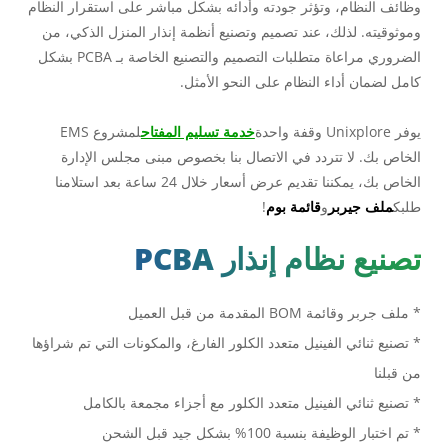
وظائف النظام، وتؤثر جودته وأدائه بشكل مباشر على استقرار النظام
وموثوقيته. لذلك، عند تصميم وتصنيع أنظمة إنذار المنزل الذكي، من
الضروري مراعاة متطلبات التصميم والتصنيع الخاصة بـ PCBA بشكل
كامل لضمان أداء النظام على النحو الأمثل.
يوفر Unixplore وقفة واحدة
خدمة تسليم المفتاح
لمشروع EMS
الخاص بك. لا تتردد في الاتصال بنا بخصوص مبنى مجلس الإدارة
الخاص بك، يمكننا تقديم عرض أسعار خلال 24 ساعة بعد استلامنا
طلبك
ملف جيربر
و
قائمة بوم
!
تصنيع نظام إنذار PCBA
* ملف جربر وقائمة BOM المقدمة من قبل العميل
* تصنيع ثنائي الفينيل متعدد الكلور الفارغ، والمكونات التي تم شراؤها
من قبلنا
* تصنيع ثنائي الفينيل متعدد الكلور مع أجزاء مجمعة بالكامل
* تم اختبار الوظيفة بنسبة 100% بشكل جيد قبل الشحن