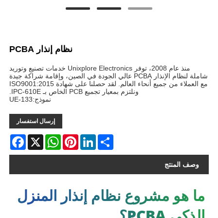
نظام إنذار PCBA
منذ عام 2008، توفر Unixplore Electronics خدمات تصنيع وتوريد
شاملة لنظام الإنذار PCBA عالي الجودة في الصين، وإقامة شراكة جيدة
مع العملاء من جميع أنحاء العالم. لقد حصلنا على شهادة ISO9001:2015
ونلتزم بمعيار تجميع PCB الخاص بـ IPC-610E.
نموذج:UE-133
إرسال استفسار
acebook
WhatsApp
X
Pinterest
LinkedIn
Share
وصف المنتج
ما هو مشروع نظام إنذار المنزل
الذكي PCBA؟