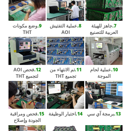
7.
جاهز للهيئة
8.
عملية التفتيش
9.
وضع مكونات
العربية للتصنيع
AOI
THT
10.
عملية لحام
11.
تم الانتهاء من
12.
فحص AOI
الموجة
تجميع THT
لتجميع THT
13.
برمجة آي سي
14.
اختبار الوظيفة
15.
فحص ومراقبة
الجودة وإصلاح