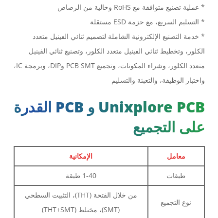
* عملية تصنيع متوافقة مع RoHS وخالية من الرصاص
* التسليم السريع، مع حزمة ESD مستقلة
* خدمة التصنيع الإلكترونية الشاملة لتصميم ثنائي الفينيل متعدد
الكلور، وتخطيط ثنائي الفينيل متعدد الكلور، وتصنيع ثنائي الفينيل
متعدد الكلور، وشراء المكونات، وتجميع PCB SMT وDIP، وبرمجة IC،
واختبار الوظيفة، والتعبئة والتسليم
Unixplore PCB و PCB القدرة
على التجميع
معامل
الإمكانية
طبقات
1-40 طبقة
من خلال الفتحة (THT)، التثبيت السطحي
نوع التجميع
(SMT)، مختلط (THT+SMT)