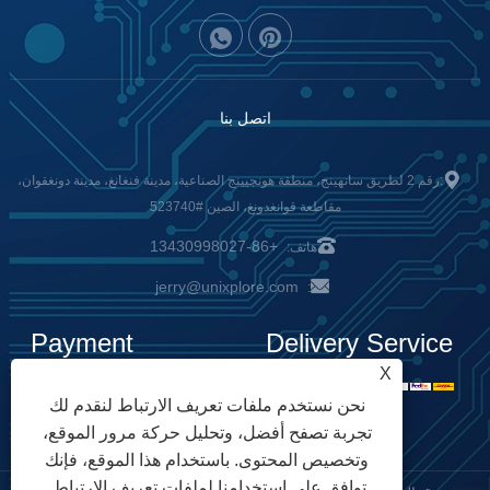
اتصل بنا
:رقم 2 لطريق سانهينج، منطقة هونجيينج الصناعية، مدينة فنغانغ، مدينة دونغقوان،
مقاطعة قوانغدونغ، الصين #523740
+86-13430998027
هاتف:
jerry@unixplore.com
:
Payment
Delivery Service
X
Options
نحن نستخدم ملفات تعريف الارتباط لنقدم لك
تجربة تصفح أفضل، وتحليل حركة مرور الموقع،
وتخصيص المحتوى. باستخدام هذا الموقع، فإنك
توافق على استخدامنا لملفات تعريف الارتباط.