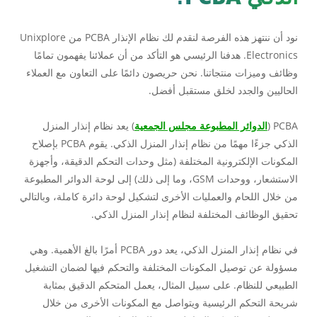
نود أن ننتهز هذه الفرصة لنقدم لك نظام الإنذار PCBA من Unixplore
Electronics. هدفنا الرئيسي هو التأكد من أن عملائنا يفهمون تمامًا
وظائف وميزات منتجاتنا. نحن حريصون دائمًا على التعاون مع العملاء
الحاليين والجدد لخلق مستقبل أفضل.
PCBA (
الدوائر المطبوعة مجلس الجمعية
) يعد نظام إنذار المنزل
الذكي جزءًا مهمًا من نظام إنذار المنزل الذكي. يقوم PCBA بإصلاح
المكونات الإلكترونية المختلفة (مثل وحدات التحكم الدقيقة، وأجهزة
الاستشعار، ووحدات GSM، وما إلى ذلك) إلى لوحة الدوائر المطبوعة
من خلال اللحام والعمليات الأخرى لتشكيل لوحة دائرة كاملة، وبالتالي
تحقيق الوظائف المختلفة لنظام إنذار المنزل الذكي.
في نظام إنذار المنزل الذكي، يعد دور PCBA أمرًا بالغ الأهمية. وهي
مسؤولة عن توصيل المكونات المختلفة والتحكم فيها لضمان التشغيل
الطبيعي للنظام. على سبيل المثال، يعمل المتحكم الدقيق بمثابة
شريحة التحكم الرئيسية ويتواصل مع المكونات الأخرى من خلال