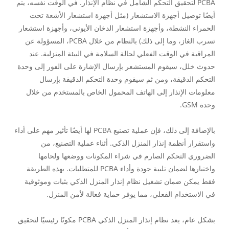
PCBA لتحقيق التحكم الشامل في نظام الإنذار. في الوقت نفسه، يتم
أيضًا توصيل أجهزة الاستشعار (مثل أجهزة استشعار الأشعة تحت
الحمراء النشطة، وأجهزة استشعار الدخان الأيوني، وأجهزة استشعار
تسرب الغاز، وما إلى ذلك) بالنظام من خلال PCBA، المسؤولة عن
المراقبة في الوقت الفعلي لحالة السلامة في البيئة المنزلية. عند
حدوث خلل، سيقوم المستشعر بإرسال الإشارة على الفور إلى وحدة
التحكم الدقيقة، ومن ثم سيقوم وحدة التحكم الدقيقة بإرسال
معلومات الإنذار إلى الهاتف المحمول الخاص بالمستخدم من خلال
وحدة GSM.
بالإضافة إلى ذلك، فإن عملية تصنيع PCBA لها أيضًا تأثير مهم على أداء
واستقرار أنظمة إنذار المنزل الذكي. أثناء عملية التصنيع، من
الضروري التحكم الصارم في شراء المكونات ووضعها ولحامها
واختبارها لضمان تلبية جودة وأداء PCBA للمتطلبات. بهذه الطريقة
فقط يمكن ضمان تشغيل نظام إنذار المنزل الذكي بثبات وموثوقية
في الاستخدام الفعلي، مما يوفر حماية فعالة لأمن المنزل.
بشكل عام، يعد نظام إنذار المنزل الذكي PCBA مكونًا رئيسيًا لتحقيق