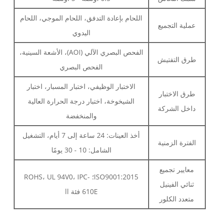
اللحام بإعادة التدفق، اللحام الموجي، اللحام
عملية التجميع
اليدوي
الفحص البصري الآلي (AOI)، الأشعة السينية،
طرق التفتيش
الفحص البصري
الاختبار الوظيفي، اختبار المسبار، اختبار
طرق الاختبار
الشيخوخة، اختبار درجة الحرارة العالية
داخل الشركة
والمنخفضة
أخذ العينات: 24 ساعة إلى 7 أيام، التشغيل
الفترة الزمنية
الشامل: 10 - 30 يومًا
معايير تجميع
ISO9001:2015؛ ROHS، UL 94V0، IPC-
ثنائي الفينيل
610E فئة ll
متعدد الكلور