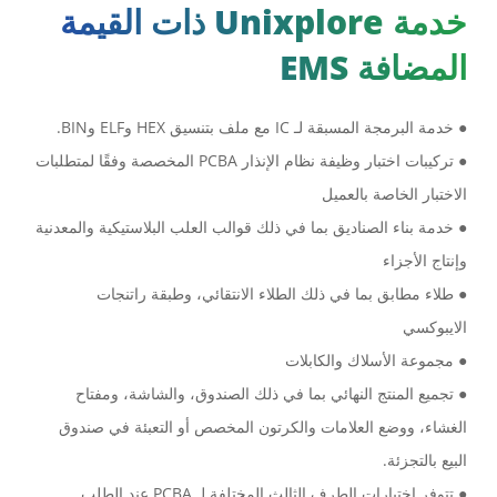
خدمة Unixplore ذات القيمة
المضافة EMS
● خدمة البرمجة المسبقة لـ IC مع ملف بتنسيق HEX وELF وBIN.
● تركيبات اختبار وظيفة نظام الإنذار PCBA المخصصة وفقًا لمتطلبات
الاختبار الخاصة بالعميل
● خدمة بناء الصناديق بما في ذلك قوالب العلب البلاستيكية والمعدنية
وإنتاج الأجزاء
● طلاء مطابق بما في ذلك الطلاء الانتقائي، وطبقة راتنجات
الايبوكسي
● مجموعة الأسلاك والكابلات
● تجميع المنتج النهائي بما في ذلك الصندوق، والشاشة، ومفتاح
الغشاء، ووضع العلامات والكرتون المخصص أو التعبئة في صندوق
البيع بالتجزئة.
● تتوفر اختبارات الطرف الثالث المختلفة لـ PCBA عند الطلب