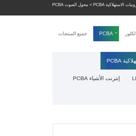
ونيات الاستهلاكية PCBA
> محول الصوت PCBA
لكلور
PCBA
جميع المنتجات
كية PCBA
إنترنت الأشياء PCBA