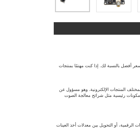
 الصين. يمكننا تقديم الخدمة المهنية وسعر أفضل بالنسبة لك. إذا كنت مهتمًا بمنتجات
PC هو المكون الأساسي لمختلف المنتجات الإلكترونية. وهو مسؤول عن
ترونية المختلفة معًا حتى تعمل المنتجات الإلكترونية بشكل صحيح. في محول الصوت، قد يحتوي PCBA على مكونات رئيسية مثل شرائح معالجة الصوت
 الرقمية، أو التحويل بين معدلات أخذ العينات