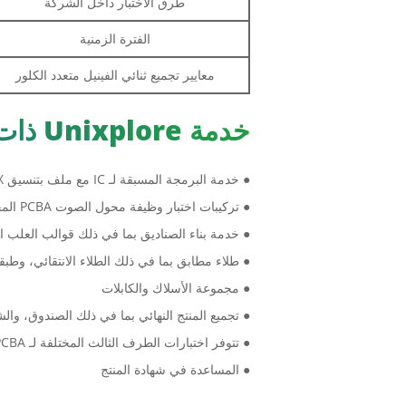
طرق الاختبار داخل الشركة
الفترة الزمنية
معايير تجميع ثنائي الفينيل متعدد الكلور
خدمة Unixplore ذات القيمة المضافة EMS
● خدمة البرمجة المسبقة لـ IC مع ملف بتنسيق HEX وELF وBIN.
● تركيبات اختبار وظيفة محول الصوت PCBA المخصصة وفقًا لمتطلبات الاختبار الخاصة بالعميل
● خدمة بناء الصناديق بما في ذلك قوالب العلب البل
● طلاء مطابق بما في ذلك الطلاء الانتقائي، وطبق
● مجموعة الأسلاك والكابلات
● تجميع المنتج النهائي بما في ذلك الصندوق، وال
● تتوفر اختبارات الطرف الثالث المختلفة لـ PCBA عند الطلب
● المساعدة في شهادة المنتج