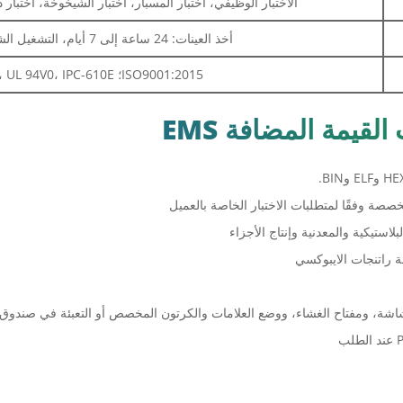
الاختبار الوظيفي، اختبار المسبار، اختبار الشيخوخة، اختبار 
أخذ العينات: 24 ساعة إلى 7 أيام، التشغيل الشامل: 10 - 30 يومًا
ISO9001:2015؛ ROHS، UL 94V0، IPC-610E فئة ll
استيكية والمعدنية وإنتاج الأجزاء
ة راتنجات الايبوكسي
شاشة، ومفتاح الغشاء، ووضع العلامات والكرتون المخصص أو التعبئة في صندوق ال