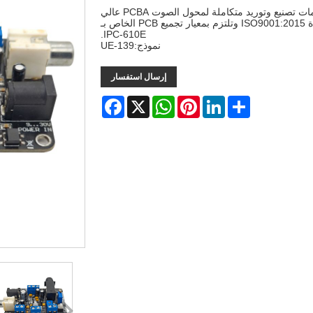
منذ عام 2008، توفر Unixplore Electronics خدمات تصنيع وتوريد متكاملة لمحول الصوت PCBA عالي
الجودة في الصين. حصلت الشركة على شهادة ISO9001:2015 وتلتزم بمعيار تجميع PCB الخاص بـ
IPC-610E.
نموذج:UE-139
إرسال استفسار
Facebook
WhatsApp
X
Pinterest
LinkedIn
Share