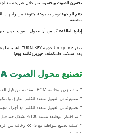
تحسين الصوت وتحسينه:
من خلال شريحة معالجة ا
دعم الواجهة:
مختلفة.
إدارة الطاقة:
تأكد من أن محول الصوت يعمل بجهد ت
بعد استلامنا طلبك
ملف جيربر
و
قائمة بوم
!
تصنيع محول الصوت PCBA
* ملف جربر وقائمة BOM المقدمة من قبل العميل
* تصنيع ثنائي الفينيل متعدد الكلور الفارغ، والمك
* تصنيع ثنائي الفينيل متعدد الكلور مع أجزاء مجم
* تم اختبار الوظيفة بنسبة 100% بشكل جيد قبل الشحن
* عملية تصنيع متوافقة مع RoHS وخالية من الرصاص