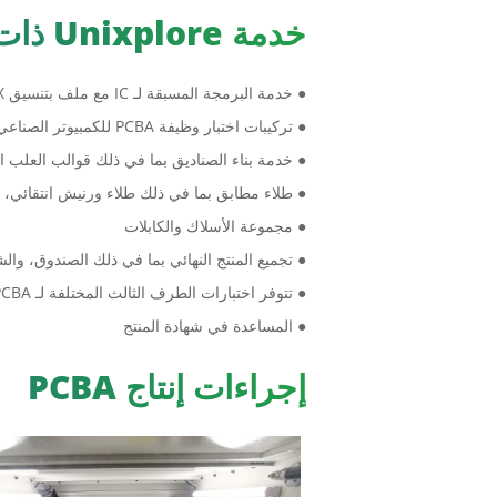
خدمة Unixplore ذات القيمة المضافة EMS
● خدمة البرمجة المسبقة لـ IC مع ملف بتنسيق HEX وELF وBIN.
● تركيبات اختبار وظيفة PCBA للكمبيوتر الصناعي مخصصة وفقًا لمتطلبات الاختبار الخاصة بالعميل
● خدمة بناء الصناديق بما في ذلك قوالب العلب البل
● طلاء مطابق بما في ذلك طلاء ورنيش انتقائي، 
● مجموعة الأسلاك والكابلات
● تجميع المنتج النهائي بما في ذلك الصندوق، وال
● تتوفر اختبارات الطرف الثالث المختلفة لـ PCBA عند الطلب
● المساعدة في شهادة المنتج
إجراءات إنتاج PCBA