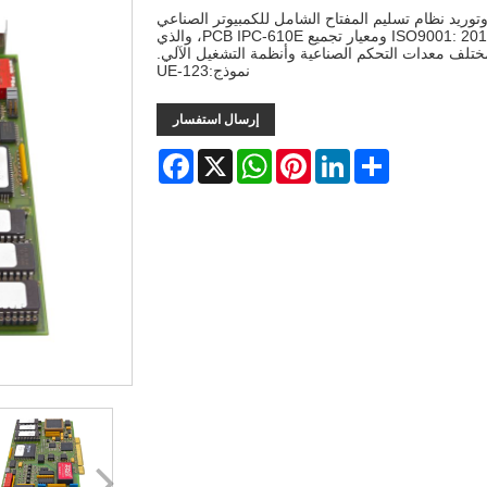
صصة في تصنيع وتوريد نظام تسليم المفتاح الشامل للكمبيوتر الصناعي
PCBA في الصين منذ عام 2008 مع شهادة ISO9001: 2015 ومعيار تجميع PCB IPC-610E، والذي
لف معدات التحكم الصناعية وأنظمة التشغيل الآلي.
نموذج:UE-123
إرسال استفسار
Facebook
WhatsApp
X
Pinterest
LinkedIn
Share