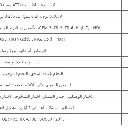
18 بوصة × 24 بوصة (457 مم × 610 مم)
0.0078 بوصة (0.2 ملم) إلى 0.236 بوصة (6 ملم)
CEM-3، FR-2، FR-4، High-Tg، HDI، الألومنيوم، التردد العالي، FPC، Rigid-Flex، Rogers، إلخ.
SP، HASL، Flash Gold، ENIG، Gold Finger
الرصاص أو خالية من الرصا
0.5 أونصة - 5 أونصة
اللحام بإعادة التدفق، اللحام الموجي، ا
الفحص البصري الآلي (AOI)، الأشعة السينية، الفحص البصري
الاختبار الوظيفي، اختبار المسبار، اختبار الشيخوخة، اختبار 
أخذ العينات: 24 ساعة إلى 7 أيام، التشغيل الشامل: 10 - 30 يومًا
ISO9001:2015؛ ROHS، UL 94V0، IPC-610E فئة ll