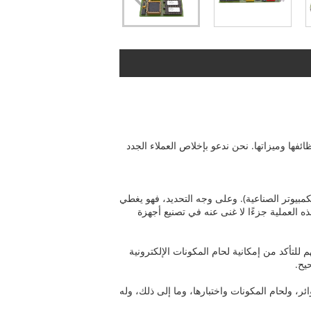
ظائفها وميزاتها. نحن ندعو بإخلاص العملاء الجدد
 أجهزة الكمبيوتر الصناعية). وعلى وجه التحديد، فهو يغطي
ت الإلكترونية (مثل الرقائق والمقاومات والمكثفات وما إلى ذلك) بلوحة الدوائر المطبوعة (PCB). تعد هذه العملية جزءًا لا غنى عنه في تصنيع أجهزة
م للتأكد من إمكانية لحام المكونات الإلكترونية
لوحات الدوائر، ولحام المكونات واختبارها، وما إلى ذلك، وله