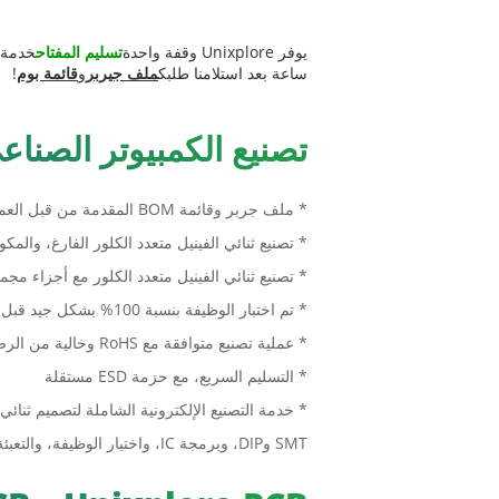
يوفر Unixplore وقفة واحدة
تسليم المفتاح
ساعة بعد استلامنا طلبك
ملف جيربر
و
قائمة بوم
!
تصنيع الكمبيوتر الصناعي BA
* ملف جربر وقائمة BOM المقدمة من قبل العميل
* تصنيع ثنائي الفينيل متعدد الكلور الفارغ، والمك
* تصنيع ثنائي الفينيل متعدد الكلور مع أجزاء مجم
* تم اختبار الوظيفة بنسبة 100% بشكل جيد قبل الشحن
* عملية تصنيع متوافقة مع RoHS وخالية من الرصاص
* التسليم السريع، مع حزمة ESD مستقلة
SMT وDIP، وبرمجة IC، واختبار الوظيفة، والتعبئة والتسليم