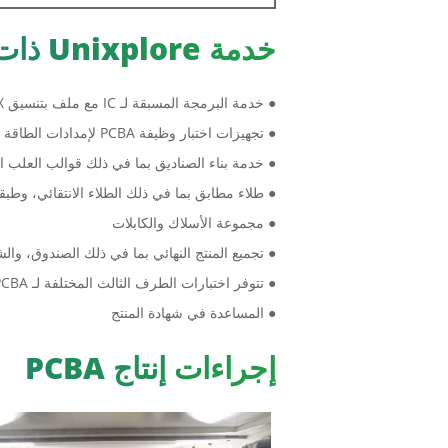
خدمة Unixplore ذات القيمة المضافة EMS
● خدمة البرمجة المسبقة لـ IC مع ملف بتنسيق HEX وELF وBIN.
● تجهيزات اختبار وظيفة PCBA لإمدادات الطاقة غير المنقطعة المخصصة وفقًا لمتطلبات الاختبار الخاصة بالعميل
● خدمة بناء الصناديق بما في ذلك قوالب العلب البل
● طلاء مطابق بما في ذلك الطلاء الانتقائي، وطبق
● مجموعة الأسلاك والكابلات
● تجميع المنتج النهائي بما في ذلك الصندوق، وال
● تتوفر اختبارات الطرف الثالث المختلفة لـ PCBA عند الطلب
● المساعدة في شهادة المنتج
إجراءات إنتاج PCBA