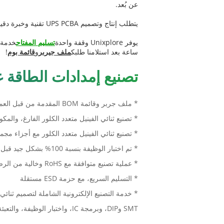
عن بُعد.
يتطلب إنتاج وتصميم UPS PCBA تقنية وخبرة دقيقة لضمان موثوقية وكفاءة واستقرار نظام الطاقة UPS.
يوفر Unixplore وقفة واحدة
تسليم المفتاح
ساعة بعد استلامنا طلبك
ملف جيربر
و
قائمة بوم
!
تصنيع إمدادات الطاقة غير
* ملف جربر وقائمة BOM المقدمة من قبل العميل
* تصنيع ثنائي الفينيل متعدد الكلور الفارغ، والمك
* تصنيع ثنائي الفينيل متعدد الكلور مع أجزاء مجم
* تم اختبار الوظيفة بنسبة 100% بشكل جيد قبل الشحن
* عملية تصنيع متوافقة مع RoHS وخالية من الرصاص
* التسليم السريع، مع حزمة ESD مستقلة
SMT وDIP، وبرمجة IC، واختبار الوظيفة، والتعبئة والتسليم