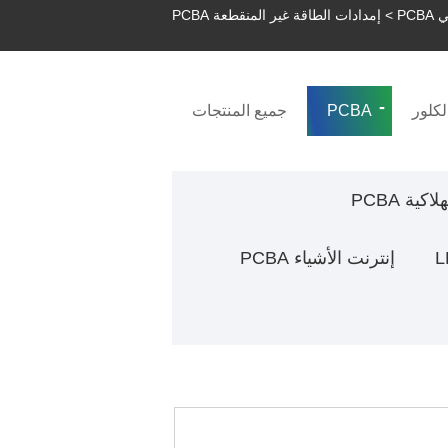
PC
> إمدادات الطاقة غير المنقطعة PCBA
لكلور
PCBA
جميع المنتجات
كية PCBA
إنترنت الأشياء PCBA