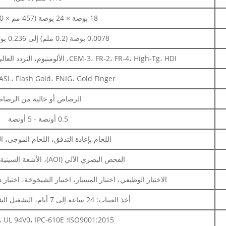
18 بوصة × 24 بوصة (457 مم × 610 مم)
0.0078 بوصة (0.2 ملم) إلى 0.236 بوصة (6 ملم)
CEM-3، FR-2، FR-4، High-Tg، HDI، الألومنيوم، التردد العالي، FPC، Rigid-Flex، Rogers، إلخ.
SP، HASL، Flash Gold، ENIG، Gold Finger
الرصاص أو خالية من الرصا
0.5 أونصة - 5 أونصة
اللحام بإعادة التدفق، اللحام الموجي، ا
الفحص البصري الآلي (AOI)، الأشعة السينية، الفحص البصري
الاختبار الوظيفي، اختبار المسبار، اختبار الشيخوخة، اختبار 
أخذ العينات: 24 ساعة إلى 7 أيام، التشغيل الشامل: 10 - 30 يومًا
ISO9001:2015؛ ROHS، UL 94V0، IPC-610E فئة ll