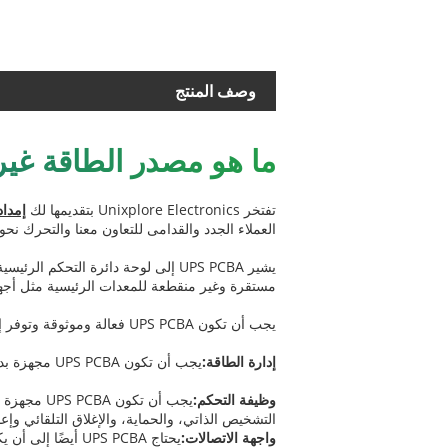
وصف المنتج
ما هو مصدر الطاقة غير الم
تفتخر Unixplore Electronics بتقديمها لك
إمداد
العملاء الجدد والقدامى للتعاون معنا والتحرك نحو
مستقرة وغير منقطعة للمعدات الرئيسية مثل أجهزة
يجب أن تكون UPS PCBA فعالة وموثوقة وتوفر إمكانات دقيقة لتحويل الطاقة لضمان التشغيل العادي لـ UPS. ويشمل بشكل رئيسي الجوانب التالية:
إدارة الطاقة:
يجب أن تكون UPS PCBA مجهزة بدوائر إدارة الطاقة ودوائر التحويل الفعالة لضمان الكفاءة العالية والموثوقية العالية لتحويل الطاقة بواسطة المعدات.
وظيفة التحكم:
التشخيص الذاتي، والحماية، والإغلاق التلقائي وإع
واجهة الاتصالات: