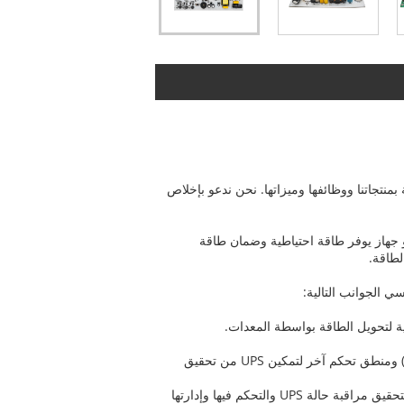
 بمنتجاتنا ووظائفها وميزاتها. نحن ندعو بإخلاص
بوعة لـ UPS (إمدادات الطاقة غير المنقطعة) وهو جهاز يوفر طاقة احتياطية وضمان طاقة
لطاقة.
يجب أن تكون UPS PCBA مجهزة بوحدة تحكم تنظم الجهد والتردد، وتوفر وحدة تحكم منطقية قابلة للبرمجة (PLC) ومنطق تحكم آخر لتمكين UPS من تحقيق
يحتاج UPS PCBA أيضًا إلى أن يكون مزودًا بواجهة اتصال يمكنها التواصل مع أجهزة الكمبيوتر والمعدات الأخرى لتحقيق مراقبة حالة UPS والتحكم فيها وإدارتها