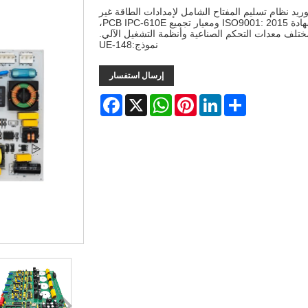
Unixplore في تصنيع وتوريد نظام تسليم المفتاح الشامل لإمدادات الطاقة غير
المنقطعة PCBA في الصين منذ عام 2008 مع شهادة ISO9001: 2015 ومعيار تجميع PCB IPC-610E،
لف معدات التحكم الصناعية وأنظمة التشغيل الآلي.
نموذج:UE-148
إرسال استفسار
Facebook
WhatsApp
X
Pinterest
LinkedIn
Share